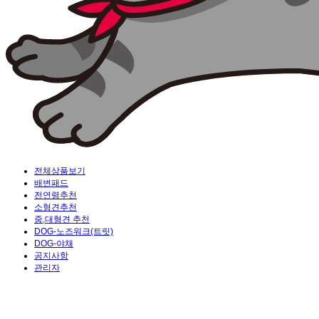
전체상품보기
배변패드
전연령추천
소형견추천
중,대형견 추천
DOG-노즈워크(트릿)
DOG-야채
공지사항
관리자