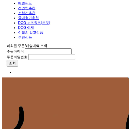
배변패드
전연령추천
소형견추천
중대형견추천
DOG-노즈워크(트릿)
DOG-야채
이달의 입고상품
추천상품
비회원 주문/배송내역 조회
주문아이디
주문비밀번호
조회