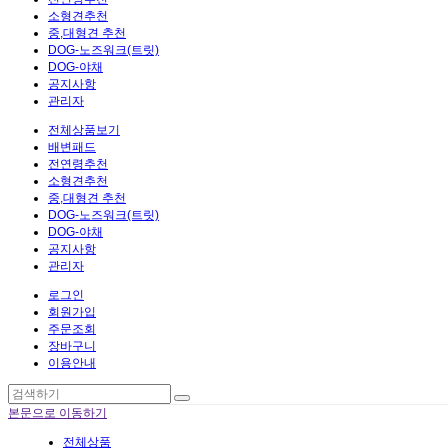
소형견추천
중,대형견 추천
DOG-노즈워크(트릿)
DOG-야채
공지사항
관리자
전체상품보기
배변패드
전연령추천
소형견추천
중,대형견 추천
DOG-노즈워크(트릿)
DOG-야채
공지사항
관리자
로그인
회원가입
주문조회
장바구니
이용안내
본문으로 이동하기
전체상품