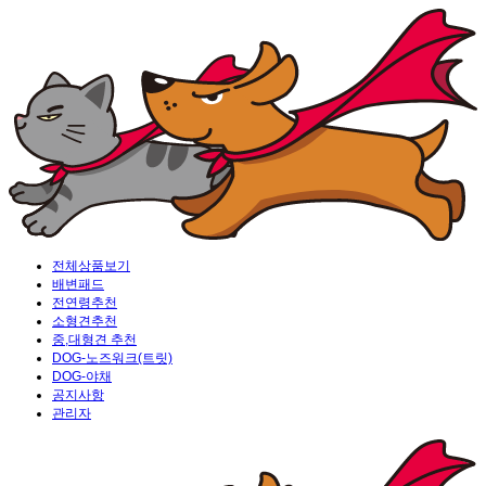
전체상품보기
배변패드
전연령추천
소형견추천
중,대형견 추천
DOG-노즈워크(트릿)
DOG-야채
공지사항
관리자