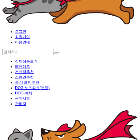
로그인
회원가입
이용안내
전체상품보기
배변패드
전연령추천
소형견추천
중,대형견 추천
DOG-노즈워크(트릿)
DOG-야채
공지사항
관리자