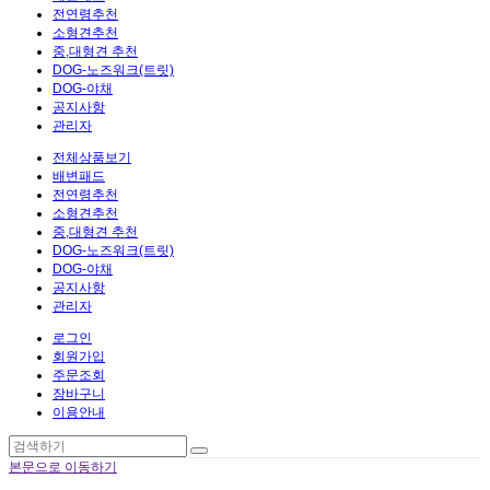
전연령추천
소형견추천
중,대형견 추천
DOG-노즈워크(트릿)
DOG-야채
공지사항
관리자
전체상품보기
배변패드
전연령추천
소형견추천
중,대형견 추천
DOG-노즈워크(트릿)
DOG-야채
공지사항
관리자
로그인
회원가입
주문조회
장바구니
이용안내
본문으로 이동하기