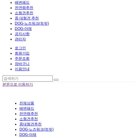
배변패드
전연령추천
소형견추천
중,대형견 추천
DOG-노즈워크(트릿)
DOG-야채
공지사항
관리자
로그인
회원가입
주문조회
장바구니
이용안내
본문으로 이동하기
전체상품
배변패드
전연령추천
소형견추천
중대형견추천
DOG-노즈워크(트릿)
DOG-야채