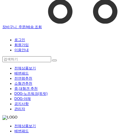
장바구니
주문/배송 조회
로그인
회원가입
이용안내
전체상품보기
배변패드
전연령추천
소형견추천
중,대형견 추천
DOG-노즈워크(트릿)
DOG-야채
공지사항
관리자
전체상품보기
배변패드