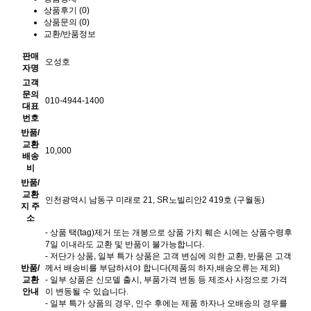
상품후기 (0)
상품문의 (0)
교환/반품정보
판매
오성호
자명
고객
문의
010-4944-1400
대표
번호
반품/
교환
10,000
배송
비
반품/
교환
인천광역시 남동구 미래로 21, SR노빌리안2 419호 (구월동)
지 주
소
- 상품 택(tag)제거 또는 개봉으로 상품 가치 훼손 시에는 상품수령후
7일 이내라도 교환 및 반품이 불가능합니다.
- 저단가 상품, 일부 특가 상품은 고객 변심에 의한 교환, 반품은 고객
반품/
께서 배송비를 부담하셔야 합니다(제품의 하자,배송오류는 제외)
교환
- 일부 상품은 신모델 출시, 부품가격 변동 등 제조사 사정으로 가격
안내
이 변동될 수 있습니다.
- 일부 특가 상품의 경우, 인수 후에는 제품 하자나 오배송의 경우를