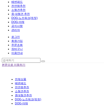
배변패드
전연령추천
소형견추천
중,대형견 추천
DOG-노즈워크(트릿)
DOG-야채
공지사항
관리자
로그인
회원가입
주문조회
장바구니
이용안내
본문으로 이동하기
전체상품
배변패드
전연령추천
소형견추천
중대형견추천
DOG-노즈워크(트릿)
DOG-야채